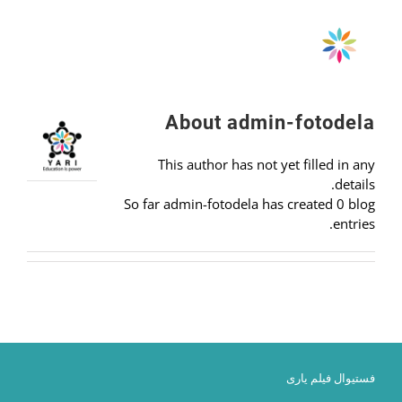
Ski
t
conten
About
admin-fotodela
This author has not yet filled in any
details.
So far admin-fotodela has created 0 blog
entries.
فستیوال فیلم یاری