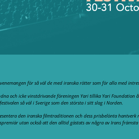
a evenemangen för så väl de med iranska rötter som för alla med intre
dna och icke vinstdrivande föreningen Yari tillika Yari Foundation å
estivalen så väl i Sverige som den största i sitt slag i Norden.
presentera den iranska filmtraditionen och dess prisbelönta hantverk
dspremiär utan också att den alltid gästats av några av Irans främsta