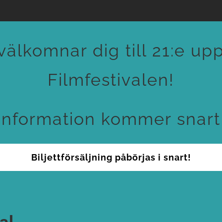
välkomnar dig till 21:e up
Filmfestivalen!
Information kommer snart
Biljettförsäljning påbörjas i snart!