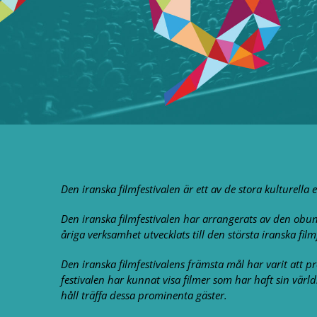
Den iranska filmfestivalen är ett av de stora kulturell
Den iranska filmfestivalen har arrangerats av den obun
åriga verksamhet utvecklats till den största iranska filmf
Den iranska filmfestivalens främsta mål har varit att 
festivalen har kunnat visa filmer som har haft sin värl
håll träffa dessa prominenta gäster.