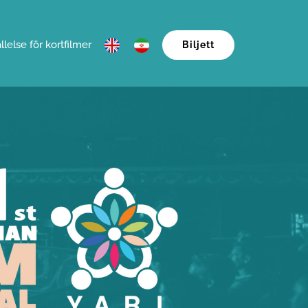
llelse för kortfilmer
Biljett