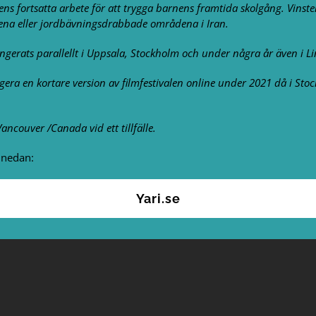
gens fortsatta arbete för att trygga barnens framtida skolgång. Vins
ådena eller jordbävningsdrabbade områdena i Iran.
rangerats parallellt i Uppsala, Stockholm och under några år även i L
ra en kortare version av filmfestivalen online under 2021 då i St
ncouver /Canada vid ett tillfälle.
 nedan:
Yari.se