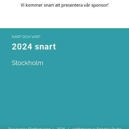
Vi kommer snart att presentera vår sponsor!
NÄR? OCH VAR?
2024 snart
Stockholm
.
21:e Iranska Filmfestivalen | 2024 | webbdesign av Fotodela Studio