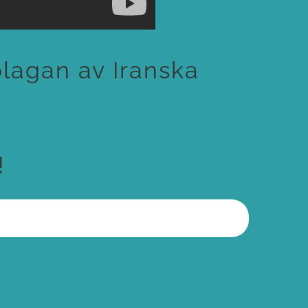
plagan av Iranska
!