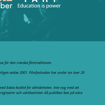
sse för den iranska filmtraditonen.
rligen sedan 2001. Filmfestivalen har under sin över 20
 med bästa kvalité för allmänheten. Inte nog med att
 regissörer och världsartister då publiken kan på nära