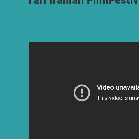
Yari Iranian FilmFestiv